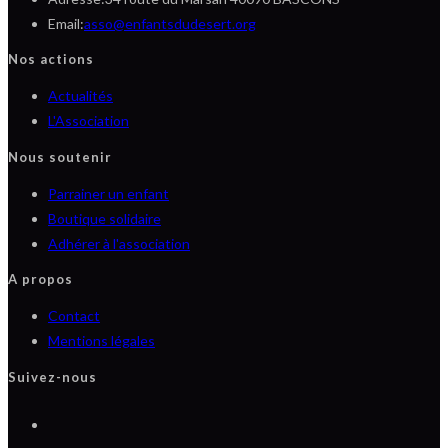
S’ouvre
Email:
asso@enfantsdudesert.org
dans
Nos actions
votre
S’ouvre
Actualités
application
dans
S’ouvre
L'Association
un
dans
Nous soutenir
nouvel
un
Parrainer un enfant
onglet
nouvel
Boutique solidaire
onglet
Adhérer à l'association
A propos
Contact
Mentions légales
Suivez-nous
S’ouvre
dans