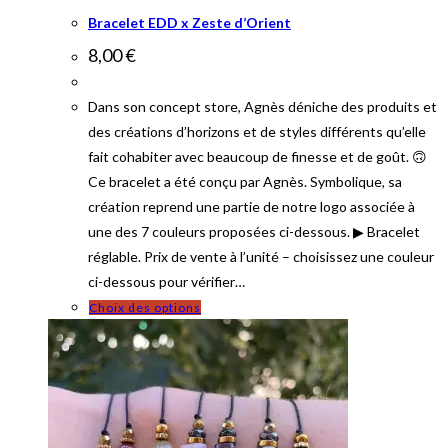
Bracelet EDD x Zeste d’Orient
8,00
€
Dans son concept store, Agnès déniche des produits et
des créations d’horizons et de styles différents qu’elle
fait cohabiter avec beaucoup de finesse et de goût. 🙃
Ce bracelet a été conçu par Agnès. Symbolique, sa
création reprend une partie de notre logo associée à
une des 7 couleurs proposées ci-dessous. ▶ Bracelet
réglable. Prix de vente à l’unité – choisissez une couleur
ci-dessous pour vérifier…
Ce
Choix des options
produit
a
plusieurs
variations.
Les