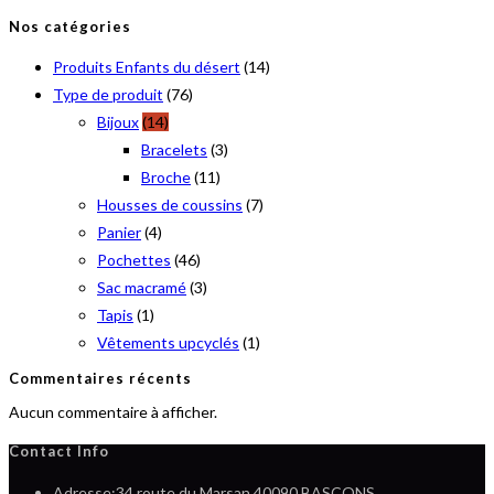
i
i
Nos catégories
x
x
Produits Enfants du désert
(14)
m
m
Type de produit
(76)
i
a
Bijoux
(14)
n
x
Bracelets
(3)
Broche
(11)
Housses de coussins
(7)
Panier
(4)
Pochettes
(46)
Sac macramé
(3)
Tapis
(1)
Vêtements upcyclés
(1)
Commentaires récents
Aucun commentaire à afficher.
Contact Info
Adresse:
34 route du Marsan 40090 BASCONS