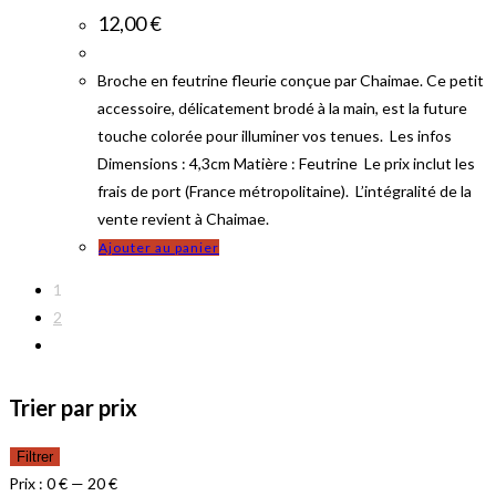
12,00
€
Broche en feutrine fleurie conçue par Chaimae. Ce petit
accessoire, délicatement brodé à la main, est la future
touche colorée pour illuminer vos tenues. Les infos
Dimensions : 4,3cm Matière : Feutrine Le prix inclut les
frais de port (France métropolitaine). L’intégralité de la
vente revient à Chaimae.
Ajouter au panier
1
2
Trier par prix
P
P
Filtrer
r
r
Prix :
0 €
—
20 €