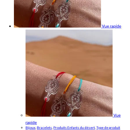
Vue rapide
Vue
rapide
Bijoux
,
Bracelets
,
Produits Enfants du désert
,
Type de produit