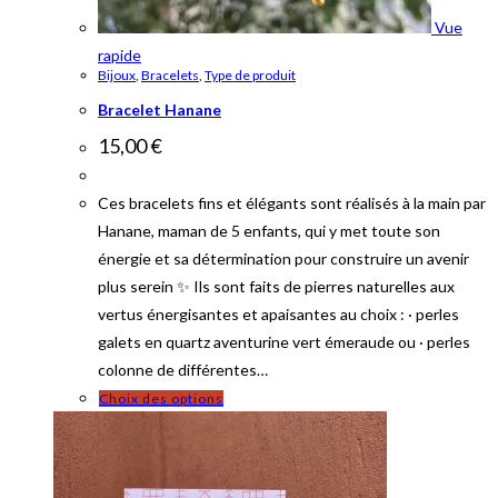
Vue
rapide
Bijoux
,
Bracelets
,
Type de produit
Bracelet Hanane
15,00
€
Ces bracelets fins et élégants sont réalisés à la main par
Hanane, maman de 5 enfants, qui y met toute son
énergie et sa détermination pour construire un avenir
plus serein ✨ Ils sont faits de pierres naturelles aux
vertus énergisantes et apaisantes au choix : · perles
galets en quartz aventurine vert émeraude ou · perles
colonne de différentes…
Ce
Choix des options
produit
a
plusieurs