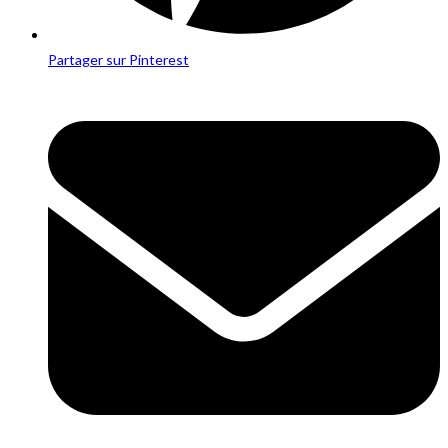
Partager sur Pinterest
Opens
in
a
new
window