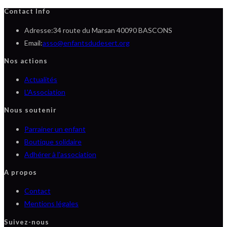
Contact Info
Adresse:
34 route du Marsan 40090 BASCONS
S’ouvre
Email:
asso@enfantsdudesert.org
dans
Nos actions
votre
S’ouvre
Actualités
application
dans
S’ouvre
L'Association
un
dans
Nous soutenir
nouvel
un
Parrainer un enfant
onglet
nouvel
Boutique solidaire
onglet
Adhérer à l'association
A propos
Contact
Mentions légales
Suivez-nous