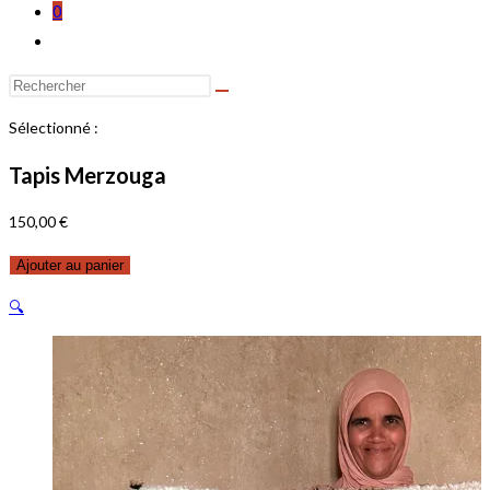
0
Toggle
website
search
Sélectionné :
Tapis Merzouga
150,00
€
quantité
Ajouter au panier
de
🔍
Tapis
Merzouga