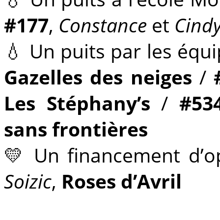
#177
,
Constance
et
Cind
💧 Un puits par les équ
Gazelles des neiges
/
Les Stéphany’s
/
#53
sans frontières
💛 Un financement d’o
Soizic
,
Roses d’Avril