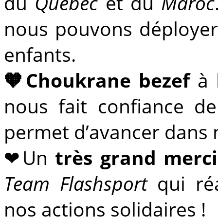
du
Québec
et du
Maroc
nous pouvons déployer 
enfants.
🧡Choukrane bezef
à l
nous fait confiance d
permet d’avancer dans 
❤Un
très grand merc
Team Flashsport
qui réa
nos actions solidaires !