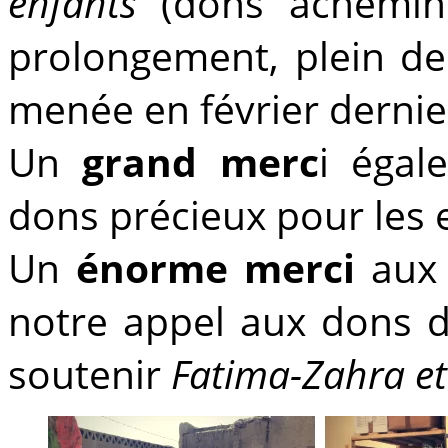
enfants
(dons acheminé
prolongement, plein de
menée en février dernie
Un
grand merc
i éga
dons précieux pour les 
Un
énorme merci
aux 
notre appel aux dons d
soutenir
Fatima-Zahra e