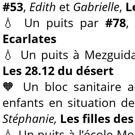
#53
,
Edith
et
Gabrielle
,
L
💧 Un puits par
#78
Ecarlates
💧 Un puits à Mezguid
Les 28.12 du désert
🧡 Un bloc sanitaire 
enfants en situation d
Stéphanie,
Les filles de
💧 Un puits à l’école Mo