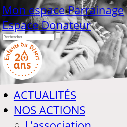
Mon espace Parrainage
Espace Donateur
ACTUALITÉS
NOS ACTIONS
L’association