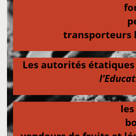
fo
p
transporteurs 
Les autorités étatiques
l’Educa
les
bo
vendeurs de fruits et 