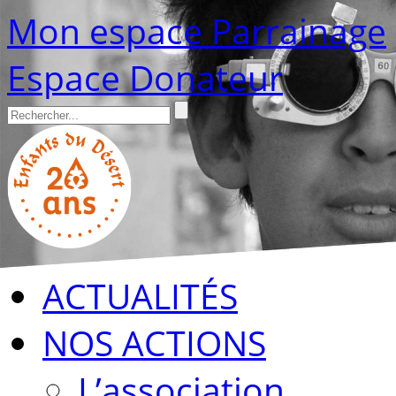
Mon espace Parrainage
Espace Donateur
ACTUALITÉS
NOS ACTIONS
L’association