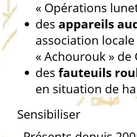
« Opérations lunet
des
appareils aud
association locale
« Achourouk » de 
des
fauteuils rou
en situation de h
Sensibiliser
Présents depuis 200