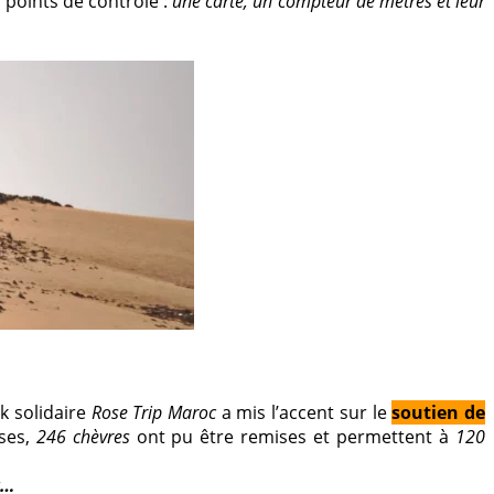
 points de contrôle :
une carte, un compteur de mètres et leur
ek solidaire
Rose Trip Maroc
a mis l’accent sur le
soutien de
uses,
246 chèvres
ont pu être remises et permettent à
120
r…