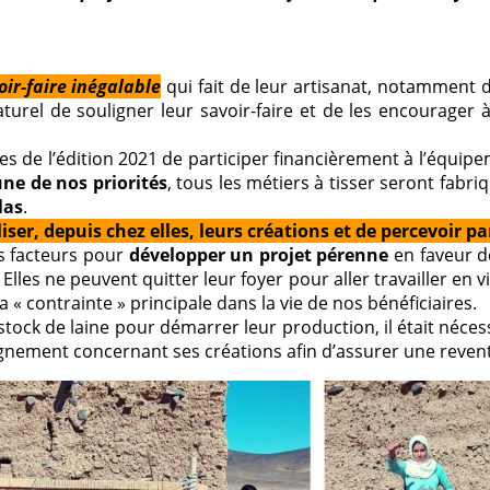
oir-faire inégalable
qui fait de leur artisanat, notamment d
aturel de souligner leur savoir-faire et de les encourager 
 de l’édition 2021 de participer financièrement à l’équipe
une de nos priorités
, tous les métiers à tisser seront fabr
las
.
ser, depuis chez elles, leurs créations et de percevoir par
ns facteurs pour
développer un projet pérenne
en faveur d
lles ne peuvent quitter leur foyer pour aller travailler en vi
a « contrainte » principale dans la vie de nos bénéficiaires.
stock de laine pour démarrer leur production, il était nécess
ment concernant ses créations afin d’assurer une revente 