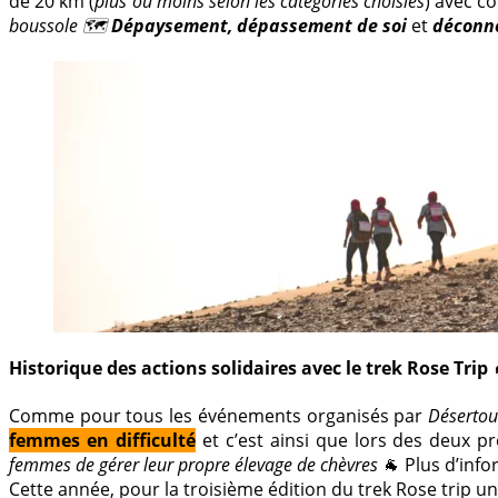
de 20 km (
plus ou moins selon les catégories choisies
) avec c
boussole 🗺
Dépaysement, dépassement de soi
et
déconn
Historique des actions solidaires avec le trek Rose Trip 
Comme pour tous les événements organisés par
Désertou
femmes en difficulté
et c’est ainsi que lors des deux p
femmes de gérer leur propre élevage de chèvres
🐐 Plus d’inf
Cette année, pour la troisième édition du trek Rose trip u