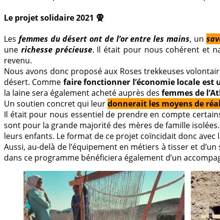
Le projet solidaire 2021 🧕
Les
femmes du désert ont de l’or entre les mains
, un
sav
une
richesse précieuse
. Il était pour nous cohérent et n
revenu.
Nous avons donc proposé aux Roses trekkeuses volontaires
désert. Comme
faire fonctionner l’économie locale est 
la laine sera également acheté auprès des
femmes de l’At
Un soutien concret qui leur
donnerait les moyens de réali
Il était pour nous essentiel de prendre en compte certai
sont pour la grande majorité des mères de famille isolées. E
leurs enfants. Le format de ce projet coïncidait donc avec l
Aussi, au-delà de l’équipement en métiers à tisser et d’un 
dans ce programme bénéficiera également d’un accompagne