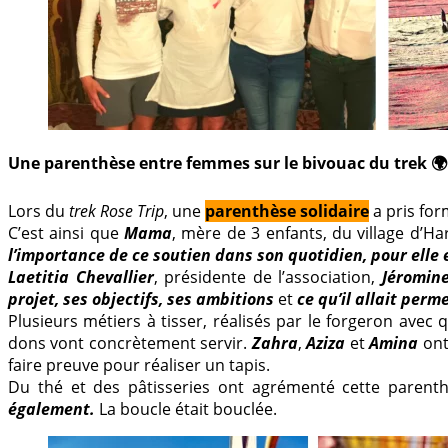
Une parenthèse entre femmes sur le bivouac du trek 🌍
Lors du
trek Rose Trip
, une
parenthèse solidaire
a pris for
C’est ainsi que
Mama
, mère de 3 enfants, du village d’H
l’importance de ce soutien dans son quotidien, pour elle 
Laetitia Chevallier
, présidente de l’association,
Jéromin
projet, ses objectifs, ses ambitions
et
ce qu’il allait per
Plusieurs métiers à tisser, réalisés par le forgeron avec
dons vont concrètement servir.
Zahra
,
Aziza
et
Amina
ont 
faire preuve pour réaliser un tapis.
Du thé et des pâtisseries ont agrémenté cette parenth
également.
La boucle était bouclée.