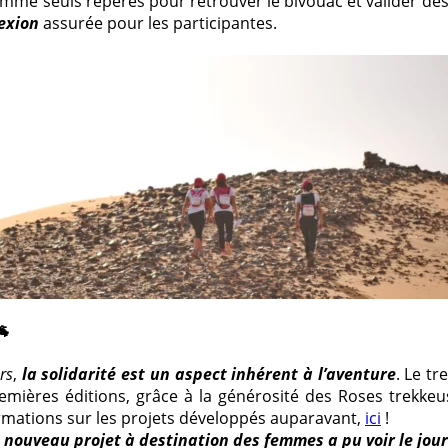
omme seuls repères pour retrouver le bivouac et valider des
exion
assurée pour les participantes.
🐐
rs
,
la solidarité est un aspect inhérent à l’aventure
. Le tr
remières éditions, grâce à la générosité des Roses trekke
ormations sur les projets développés auparavant,
ici
!
n
nouveau projet à destination des femmes a pu voir le jou