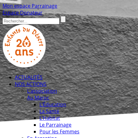
Mon espace Parrainage
Espace Donateur
ACTUALITÉS
NOS ACTIONS
L’association
Au Maroc
L’Éducation
La Santé
L’Habitat
Le Parrainage
Pour les Femmes